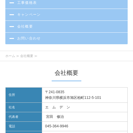
工事価格表
キャンペーン
会社概要
お問い合わせ
ホーム
≫ 会社概要 ≫
会社概要
〒241-0835
住所
神奈川県横浜市旭区柏町112-5-101
エ ム デ ン
社名
宮田 修治
代表者
045-364-9946
電話